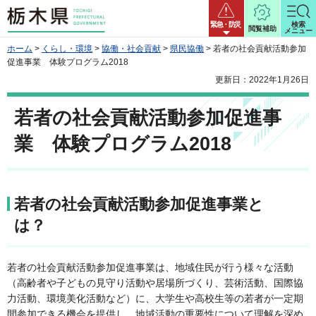
栃木県
緊急・防災
検索
閲覧補助
メニュー
ホーム
>
くらし・環境
>
協働・社会貢献
>
県民協働
> 若者の社会貢献活動参加
促進事業 体験プログラム2018
更新日：2022年1月26日
若者の社会貢献活動参加促進事
業 体験プログラム2018
若者の社会貢献活動参加促進事業と
は？
若者の社会貢献活動参加促進事業は、地域住民が行う様々な活動
（高齢者や子どもの見守り活動や居場所づくり、芸術活動、国際協
力活動、環境美化活動など）に、大学生や高校生等の若者が一定期
間参加できる機会を提供し、地域活動の重要性について理解を深め