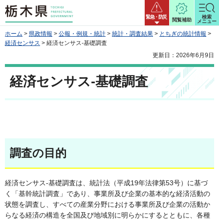
栃木県
緊急・防災
検索
閲覧補助
メニュー
ホーム
>
県政情報
>
公報・例規・統計
>
統計・調査結果
>
とちぎの統計情報
>
経済センサス
> 経済センサス‐基礎調査
更新日：2026年6月9日
経済センサス‐基礎調査
調査の目的
経済センサス-基礎調査は、統計法（平成19年法律第53号）に基づ
く「基幹統計調査」であり、事業所及び企業の基本的な経済活動の
状態を調査し、すべての産業分野における事業所及び企業の活動か
らなる経済の構造を全国及び地域別に明らかにするとともに、各種