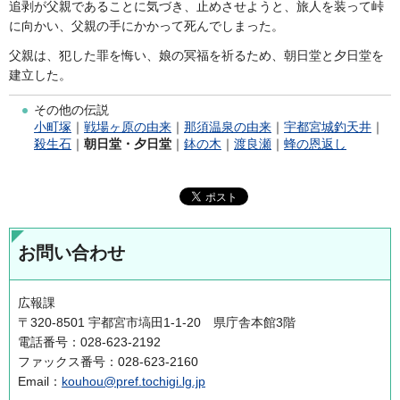
追剥が父親であることに気づき、止めさせようと、旅人を装って峠
に向かい、父親の手にかかって死んでしまった。
父親は、犯した罪を悔い、娘の冥福を祈るため、朝日堂と夕日堂を
建立した。
その他の伝説
小町塚
｜
戦場ヶ原の由来
｜
那須温泉の由来
｜
宇都宮城釣天井
｜
殺生石
｜
朝日堂・夕日堂
｜
鉢の木
｜
渡良瀬
｜
蜂の恩返し
お問い合わせ
広報課
〒320-8501 宇都宮市塙田1-1-20 県庁舎本館3階
電話番号：028-623-2192
ファックス番号：028-623-2160
Email：
kouhou@pref.tochigi.lg.jp