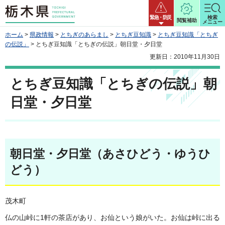
栃木県
緊急・防災
検索
閲覧補助
メニュー
ホーム
>
県政情報
>
とちぎのあらまし
>
とちぎ豆知識
>
とちぎ豆知識「とちぎ
の伝説」
> とちぎ豆知識「とちぎの伝説」朝日堂・夕日堂
更新日：2010年11月30日
とちぎ豆知識「とちぎの伝説」朝
日堂・夕日堂
朝日堂・夕日堂（あさひどう・ゆうひ
どう）
茂木町
仏の山峠に1軒の茶店があり、お仙という娘がいた。お仙は峠に出る