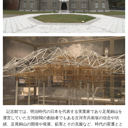
記念館では、明治時代の日本を代表する実業家であり足尾銅山を
運営していた古河財閥の創始者でもある古河市兵衛翁の信念や功
績、足尾銅山の開発や発展、鉱害とその克服など、時代の変遷とと