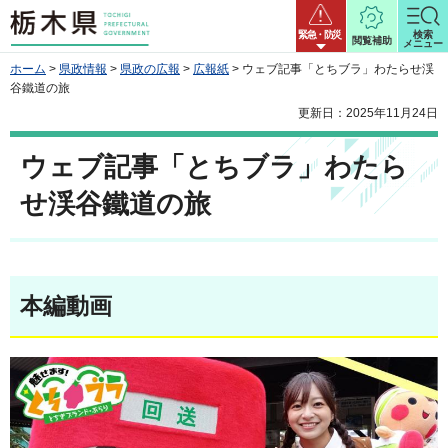
栃木県
緊急・防災
検索
閲覧補助
メニュー
ホーム
>
県政情報
>
県政の広報
>
広報紙
> ウェブ記事「とちブラ」わたらせ渓
谷鐵道の旅
更新日：2025年11月24日
ウェブ記事「とちブラ」わたら
せ渓谷鐵道の旅
本編動画