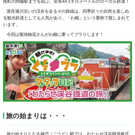
尾町の間藤駅までを結ぶ、全長44.1キロメートルのローカル鉄道！
渡良瀬川沿いの渓谷を走るその路線は、四季折々の自然を楽しめ
る観光鉄道としても人気があり、「わ鐵」という愛称で親しまれて
います。
今回は菊池柚花さんがわ鐵に乗ってブラりします！
旅の始まりは・・・
旅の始まりとなる神戸（ごうど）駅では、わたらせ渓谷鐵道株式