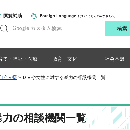
閲覧補助
Foreign Language
（がいこくじんのみなさんへ）
育て・福祉・医療
教育・文化
社会基盤
自立支援
> ＤＶや女性に対する暴力の相談機関一覧
暴力の相談機関一覧