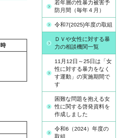
若年層の性暴力被害予
防月間（毎年４月）
令和7(2025)年度の取組
ＤＶや女性に対する暴
日時
力の相談機関一覧
11月12日～25日は「女
性に対する暴力をなく
す運動」の実施期間で
す
困難な問題を抱える女
性に関する啓発資料を
作成しました
令和6（2024）年度の
取組