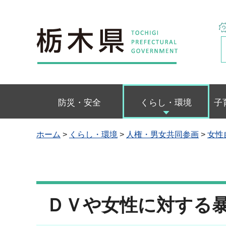
栃木県
防災・安全
くらし・環境
子
ホーム
>
くらし・環境
>
人権・男女共同参画
>
女性
ＤＶや女性に対する