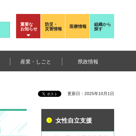
重要な
防災・
組織から
医療情報
お知らせ
災害情報
探す
産業・しごと
県政情報
更新日：2025年10月1日
女性自立支援