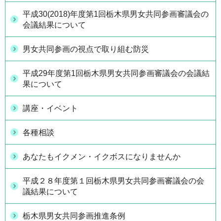
平成30(2018)年度第1回栃木県男女共同参画審議会の
会議結果について
男女共同参画の視点で取り組む防災
平成29年度第1回栃木県男女共同参画審議会の会議結
果について
講座・イベント
各種相談
あなたもイクメン・イクボスになりませんか
平成２８年度第１回栃木県男女共同参画審議会の会
議結果について
栃木県男女共同参画推進条例