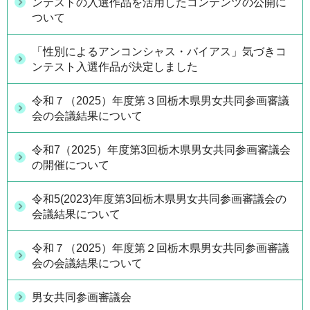
ンテストの入選作品を活用したコンテンツの公開に
ついて
「性別によるアンコンシャス・バイアス」気づきコ
ンテスト入選作品が決定しました
令和７（2025）年度第３回栃木県男女共同参画審議
会の会議結果について
令和7（2025）年度第3回栃木県男女共同参画審議会
の開催について
令和5(2023)年度第3回栃木県男女共同参画審議会の
会議結果について
令和７（2025）年度第２回栃木県男女共同参画審議
会の会議結果について
男女共同参画審議会