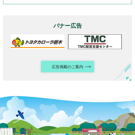
バナー広告
広告掲載のご案内