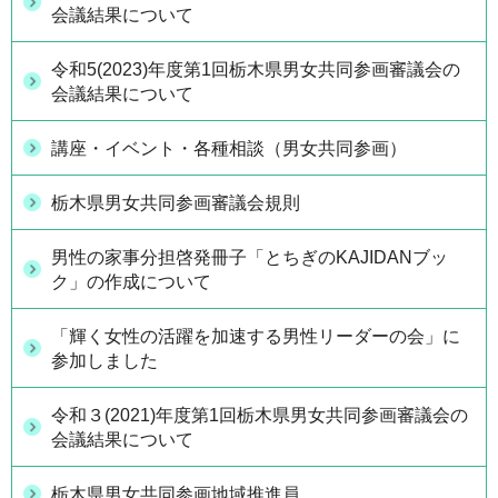
会議結果について
令和5(2023)年度第1回栃木県男女共同参画審議会の
会議結果について
講座・イベント・各種相談（男女共同参画）
栃木県男女共同参画審議会規則
男性の家事分担啓発冊子「とちぎのKAJIDANブッ
ク」の作成について
「輝く女性の活躍を加速する男性リーダーの会」に
参加しました
令和３(2021)年度第1回栃木県男女共同参画審議会の
会議結果について
栃木県男女共同参画地域推進員