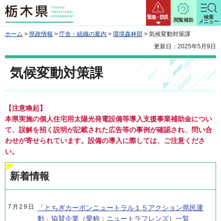
栃木県
緊急・防災
検索
閲覧補助
メニュー
ホーム
>
県政情報
>
庁舎・組織の案内
>
環境森林部
> 気候変動対策課
更新日：2025年5月9日
気候変動対策課
【注意喚起】
本県実施の個人住宅用太陽光発電設備等導入支援事業補助金につい
て、誤解を招く説明が記載された広告等の事例が確認され、問い合
わせが寄せられています。設備の導入に際しては、ご注意くださ
い。
新着情報
7月29日
「とちぎカーボンニュートラル１５アクション県民運
動」協賛企業（愛称：ニュートラフレンズ）一覧