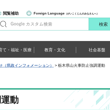
閲覧補助
Foreign Language
（がいこくじんのみなさんへ）
育て・福祉・医療
教育・文化
社会基盤
せ（県政インフォメーション）
> 栃木県山火事防止強調運動
調運動