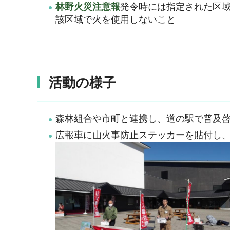
林野火災注意報
発令時には指定された区
該区域で火を使用しないこと
活動の様子
森林組合や市町と連携し、道の駅で普及
広報車に山火事防止ステッカーを貼付