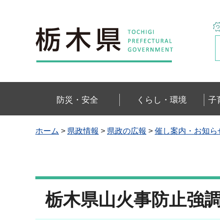
栃木県
防災・安全
くらし・環境
子
ホーム
>
県政情報
>
県政の広報
>
催し案内・お知ら
栃木県山火事防止強