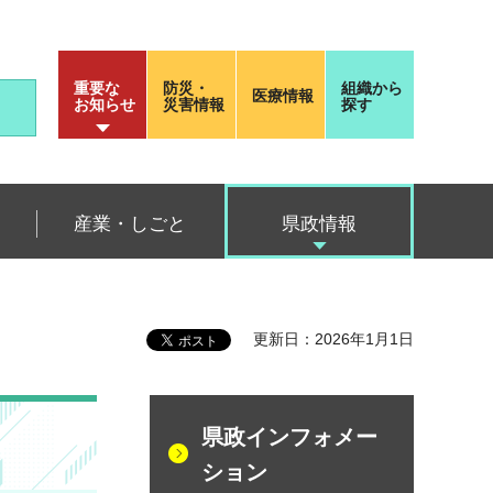
重要な
防災・
組織から
医療情報
お知らせ
災害情報
探す
産業・しごと
県政情報
更新日：2026年1月1日
県政インフォメー
ション