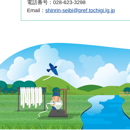
電話番号：028-623-3298
Email：
shinrin-seibi@pref.tochigi.lg.jp