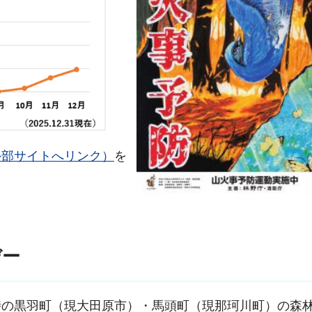
外部サイトへリンク）
を
デー
当時の黒羽町（現大田原市）・馬頭町（現那珂川町）の森林1,