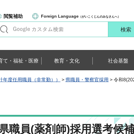
閲覧補助
Foreign Language
（がいこくじんのみなさんへ）
育て・福祉・医療
教育・文化
社会基盤
計年度任用職員（非常勤））
>
県職員・警察官採用
> 令和8(
栃木県職員(薬剤師)採用選考候