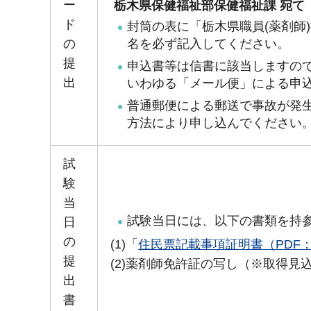
ー
栃木県保健福祉部保健福祉課 宛て
ド
封筒の表に「栃木県職員(薬剤師
名を必ず記入してください。
の
提
申込書等は信書に該当しますの
出
いわゆる「メール便」による申
普通郵便による郵送で事故が発
方法により申し込んでください
試
験
当
試験当日には、以下の書類を持
日
の
(1)「
住民票記載事項証明書（PDF：
提
(2)薬剤師免許証の写し（※取得
出
書