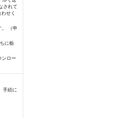
なされて
合わせく
。 （申
ちに栃
ウンロー
す。手続に