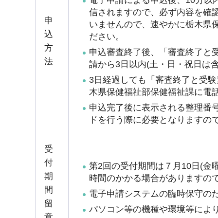
信されますので、必ず内容を確
申
いませんので、速やかに栃木県保健福
込
ださい。
方
申込審査終了後、「審査終了と
法
請から3日以内(土・日・祝日は含
3日経過しても「審査終了と受
木県保健福祉部保健福祉課に電
申込完了後に表示される整理番
ドを行う際に必要となりますの
受
付
第2回の受付期間は７月10日(金曜日
期
時間のかかる場合がありますの
間
電子申請システムの臨時保守の
留
パソコン等の機種や環境等によ
意