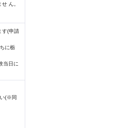
せ ん。
す(申請
ちに栃
験当日に
。
い(※同