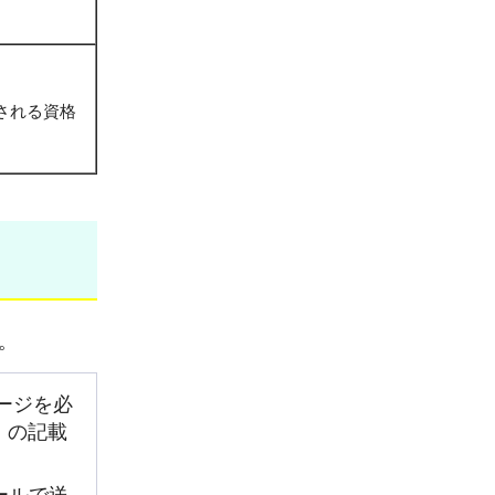
用される資格
。
ージを必
」の記載
ールで送