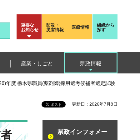
重要な
防災・
組織から
医療情報
お知らせ
災害情報
探す
産業・しごと
県政情報
2026)年度 栃木県職員(薬剤師)採用選考候補者選定試験
更新日：2026年7月8日
補者
県政インフォメー