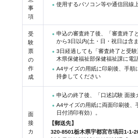
使用するパソコン等や通信回線
事
項
申込の審査終了後、「審査終了
受
から3日以内(土・日・祝日は含ま
験
3日経過しても「審査終了と受
票
木県保健福祉部保健福祉課に電
の
作
A4サイズの用紙に印刷後、手
持参してください
成
申込の終了後、「口述試験 面
A4サイズの用紙に両面印刷後、手
日付消印有効）。
面
接
【郵送先】
カ
320-8501栃木県宇都宮市塙田1-1-2