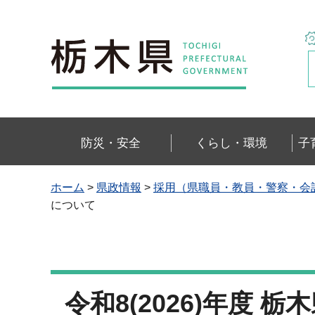
栃木県
防災・安全
くらし・環境
子
ホーム
>
県政情報
>
採用（県職員・教員・警察・会
について
令和8(2026)年度 