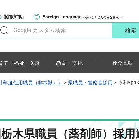
閲覧補助
Foreign Language
（がいこくじんのみなさんへ）
育て・福祉・医療
教育・文化
社会基盤
計年度任用職員（非常勤））
>
県職員・警察官採用
> 令和8(
第2回栃木県職員（薬剤師）採用