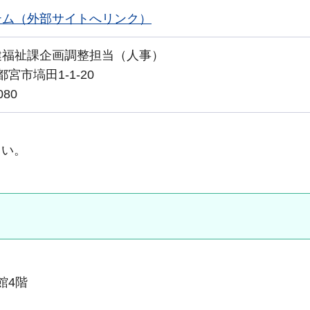
テム（外部サイトへリンク）
健福祉課企画調整担当（人事）
都宮市塙田1-1-20
080
さい。
本館4階