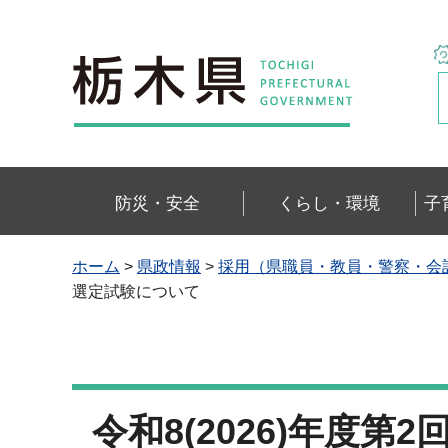
栃木県
防災・安全
くらし・環境
子
ホーム
>
県政情報
>
採用（県職員・教員・警察・会
選定試験について
令和8(2026)年度