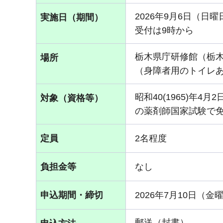
2026年9月6日（日曜
実施日（期間）
受付は9時から
栃木県庁研修館（栃木県
場所
（身障者用のトイレ
昭和40(1965)年
対象（資格等）
の薬剤師国家試験で
定員
2名程度
負担金等
なし
申込期間・締切
2026年7月10日（金
郵送（封書）