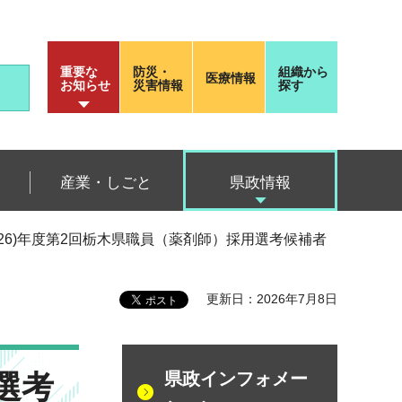
重要な
防災・
組織から
医療情報
お知らせ
災害情報
探す
産業・しごと
県政情報
2026)年度第2回栃木県職員（薬剤師）採用選考候補者
更新日：2026年7月8日
選考
県政インフォメー