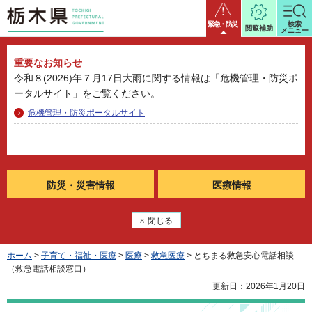
栃木県
緊急・防災
検索
閲覧補助
メニュー
重要なお知らせ
令和８(2026)年７月17日大雨に関する情報は「危機管理・防災ポ
ータルサイト」をご覧ください。
危機管理・防災ポータルサイト
防災・
災害情報
医療情報
閉じる
ホーム
>
子育て・福祉・医療
>
医療
>
救急医療
> とちまる救急安心電話相談
（救急電話相談窓口）
更新日：2026年1月20日