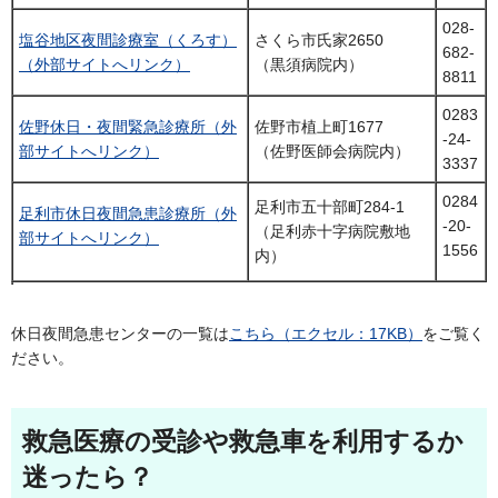
028-
塩谷地区夜間診療室（くろす）
さくら市氏家2650
682-
（外部サイトへリンク）
（黒須病院内）
8811
0283
佐野休日・夜間緊急診療所（外
佐野市植上町1677
-24-
部サイトへリンク）
（佐野医師会病院内）
3337
0284
足利市五十部町284-1
足利市休日夜間急患診療所（外
-20-
（足利赤十字病院敷地
部サイトへリンク）
1556
内）
休日夜間急患センターの一覧は
こちら（エクセル：17KB）
をご覧く
ださい。
救急医療の受診や救急車を利用するか
迷ったら？