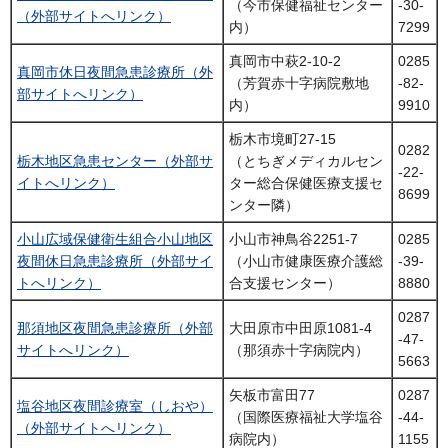
（今市保健福祉センター
-30-
（外部サイトへリンク）
内）
7299
真岡市中萩2-10-2
0285
真岡市休日夜間急患診療所（外
（芳賀赤十字病院敷地
-82-
部サイトへリンク）
内）
9910
栃木市境町27-15
0282
栃木地区急患センター（外部サ
（とちぎメディカルセン
-22-
イトへリンク）
ター総合保健医療支援セ
8699
ンター隣）
小山広域保健衛生組合小山地区
小山市神鳥谷2251-7
0285
夜間休日急患診療所（外部サイ
（小山市健康医療介護総
-39-
トへリンク）
合支援センター）
8880
0287
那須地区夜間急患診療所（外部
大田原市中田原1081-4
-47-
サイトへリンク）
（那須赤十字病院内）
5663
矢板市富田77
0287
塩谷地区夜間診療室（しおや）
（国際医療福祉大学塩谷
-44-
（外部サイトへリンク）
病院内）
1155