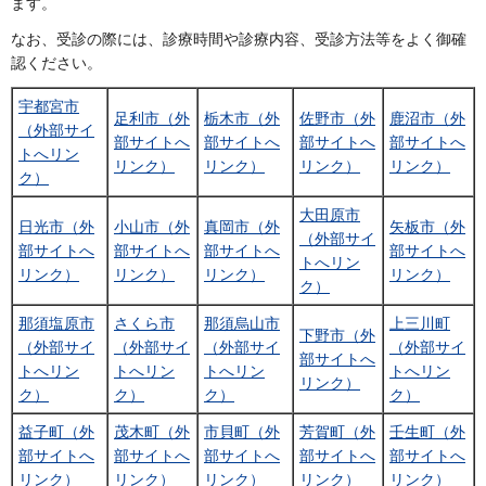
ます。
なお、受診の際には、診療時間や診療内容、受診方法等をよく御確
認ください。
宇都宮市
足利市（外
栃木市（外
佐野市（外
鹿沼市（外
（外部サイ
部サイトへ
部サイトへ
部サイトへ
部サイトへ
トへリン
リンク）
リンク）
リンク）
リンク）
ク）
大田原市
日光市（外
小山市（外
真岡市（外
矢板市（外
（外部サイ
部サイトへ
部サイトへ
部サイトへ
部サイトへ
トへリン
リンク）
リンク）
リンク）
リンク）
ク）
那須塩原市
さくら市
那須烏山市
上三川町
下野市（外
（外部サイ
（外部サイ
（外部サイ
（外部サイ
部サイトへ
トへリン
トへリン
トへリン
トへリン
リンク）
ク）
ク）
ク）
ク）
益子町（外
茂木町（外
市貝町（外
芳賀町（外
壬生町（外
部サイトへ
部サイトへ
部サイトへ
部サイトへ
部サイトへ
リンク）
リンク）
リンク）
リンク）
リンク）