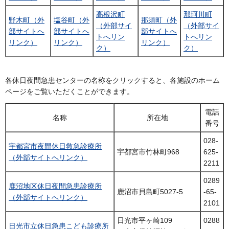
高根沢町
那珂川町
野木町（外
塩谷町（外
那須町（外
（外部サイ
（外部サイ
部サイトへ
部サイトへ
部サイトへ
トへリン
トへリン
リンク）
リンク）
リンク）
ク）
ク）
各休日夜間急患センターの名称をクリックすると、各施設のホーム
ページをご覧いただくことができます。
電話
名称
所在地
番号
028-
宇都宮市夜間休日救急診療所
宇都宮市竹林町968
625-
（外部サイトへリンク）
2211
0289
鹿沼地区休日夜間急患診療所
鹿沼市貝島町5027-5
-65-
（外部サイトへリンク）
2101
日光市平ヶ崎109
0288
日光市立休日急患こども診療所