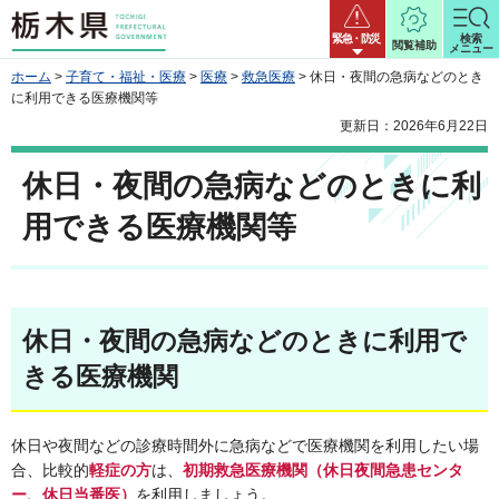
栃木県
緊急・防災
検索
閲覧補助
メニュー
ホーム
>
子育て・福祉・医療
>
医療
>
救急医療
> 休日・夜間の急病などのとき
に利用できる医療機関等
更新日：2026年6月22日
休日・夜間の急病などのときに利
用できる医療機関等
休日・夜間の急病などのときに利用で
きる医療機関
休日や夜間などの診療時間外に急病などで医療機関を利用したい場
合、比較的
軽症の方
は、
初期救急医療機関（休日夜間急患センタ
ー、休日当番医）
を利用しましょう。