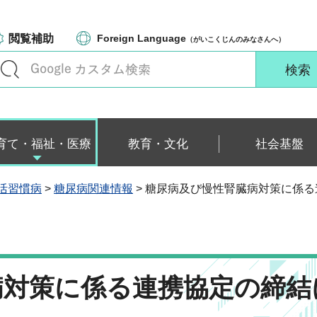
閲覧補助
Foreign Language
（がいこくじんのみなさんへ）
育て・福祉・医療
教育・文化
社会基盤
活習慣病
>
糖尿病関連情報
> 糖尿病及び慢性腎臓病対策に係
病対策に係る連携協定の締結