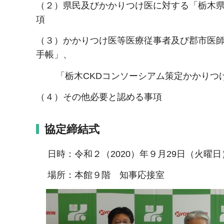
（２）県民及びかかりつけ医に対する「栃木
項
（３）かかりつけ医等医療従事者及び郡市医
手帳」、
「栃木CKDコンソーシアム策定かかりつけ
（４）その他必要と認める事項
協定締結式
日時：令和２（2020）年９月29日（火曜日）
場所：本館９階 知事応接室