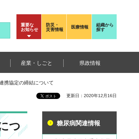
重要な
防災・
組織から
医療情報
お知らせ
災害情報
探す
産業・しごと
県政情報
る連携協定の締結について
更新日：2020年12月16日
につ
糖尿病関連情報