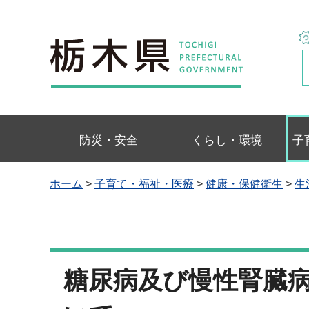
栃木県
防災・安全
くらし・環境
子
ホーム
>
子育て・福祉・医療
>
健康・保健衛生
>
生
糖尿病及び慢性腎臓