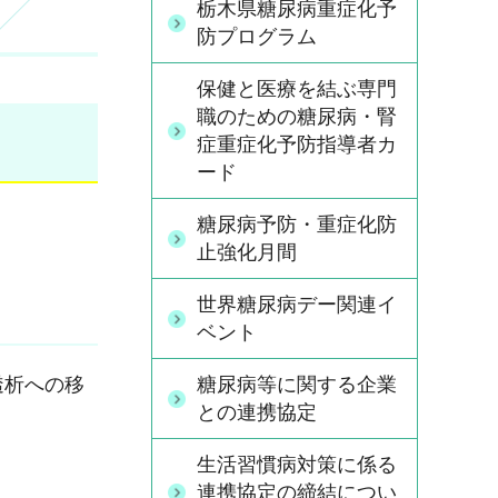
栃木県糖尿病重症化予
防プログラム
保健と医療を結ぶ専門
職のための糖尿病・腎
症重症化予防指導者カ
ード
。
糖尿病予防・重症化防
止強化月間
世界糖尿病デー関連イ
ベント
糖尿病等に関する企業
透析への移
との連携協定
生活習慣病対策に係る
連携協定の締結につい