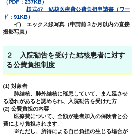
（PDF：237KB）
様式47 結核医療費公費負担申請書（ワー
ド：91KB）
イ) エックス線写真（申請前３か月以内の直接
撮影写真）
２ 入院勧告を受けた結核患者に対す
る公費負担制度
(1) 対象者
肺結核、肺外結核に罹患していて、まん延させ
る恐れがあると認められ、入院勧告を受けた方
(2) 公費負担の内容
医療費について、全額が患者加入の保険者と公
費により負担されます。
※ただし、所得による自己負担の生じる場合が