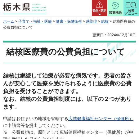
栃木県
緊急・防災
検索
閲覧補助
メニュー
ホーム
>
子育て・福祉・医療
>
健康・保健衛生
>
感染症
>
結核
> 結核医療費の
公費負担について
更新日：2024年12月10日
結核医療費の公費負担について
結核は継続して治療が必要な病気です。患者の皆さ
んが安心して医療を受けられるように医療費の公費
負担を受けることができます。
なお、結核の公費負担制度には、以下の２つがあり
ます。
申請はお住まいの地域を管轄する
広域健康福祉センター（保健所）
に申請書等を提出してください。
※ 公費負担は、原則として広域健康福祉センター（保健所）が申