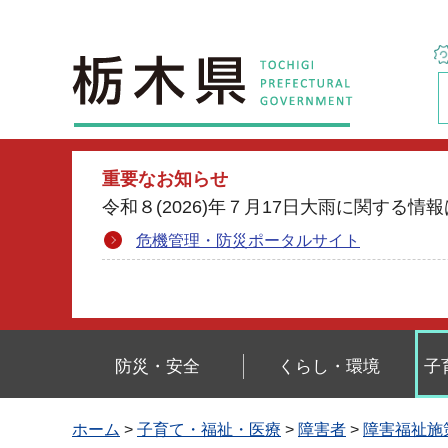
栃木県
重要なお知らせ
令和８(2026)年７月17日大雨に関す
危機管理・防災ポータルサイト
防災・安全
くらし・環境
子
ホーム
>
子育て・福祉・医療
>
障害者
>
障害福祉施