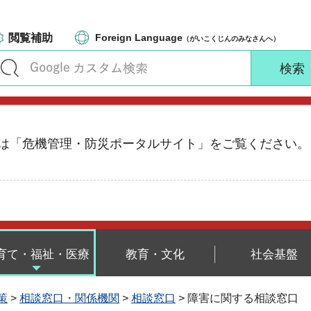
閲覧補助
Foreign Language
（がいこくじんのみなさんへ）
る情報は「危機管理・防災ポータルサイト」をご覧ください。
育て・福祉・医療
教育・文化
社会基盤
策
>
相談窓口・関係機関
>
相談窓口
> 障害に関する相談窓口