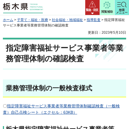
栃木県
緊急・防災
検索
閲覧補助
メニュー
ホーム
>
子育て・福祉・医療
>
社会福祉・地域福祉
>
指導監査
> 指定障害福祉
サービス事業者等業務管理体制の確認検査
更新日：2023年5月10日
指定障害福祉サービス事業者等業
務管理体制の確認検査
業務管理体制の一般検査様式
〇
指定障害福祉サービス事業者等業務管理体制確認検査（一般検
査）自己点検シート（エクセル：63KB）