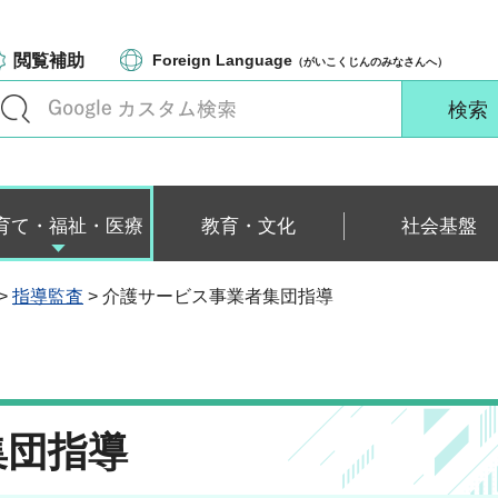
閲覧補助
Foreign Language
（がいこくじんのみなさんへ）
育て・福祉・医療
教育・文化
社会基盤
>
指導監査
> 介護サービス事業者集団指導
集団指導