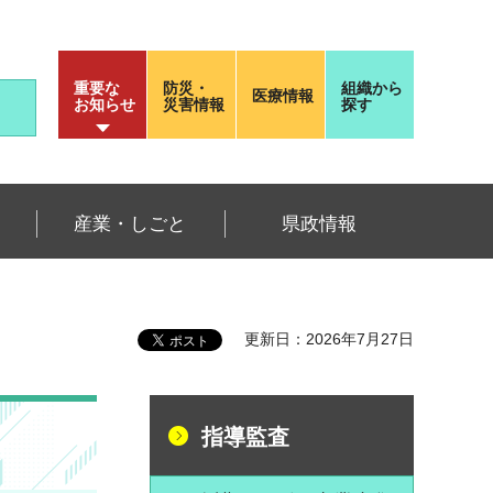
重要な
防災・
組織から
医療情報
お知らせ
災害情報
探す
産業・しごと
県政情報
更新日：2026年7月27日
指導監査