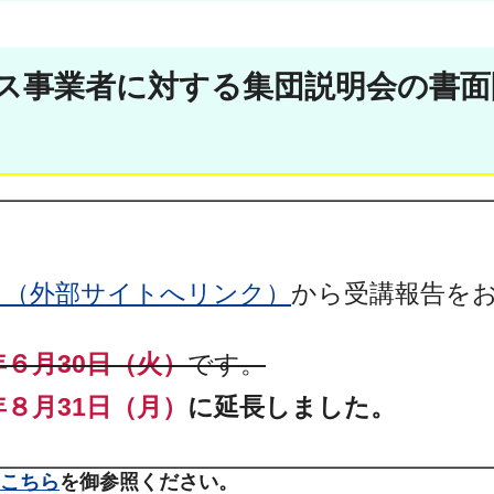
ービス事業者に対する集団説明会の書
ら（外部サイトへリンク）
から受講報告を
年６月30日（火）
です。
年８月31日（月）
に延長しました。
こちら
を御参照ください。