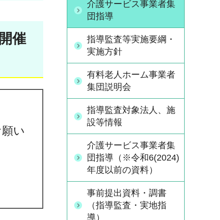
介護サービス事業者集
団指導
面開催
指導監査等実施要綱・
実施方針
有料老人ホーム事業者
集団説明会
指導監査対象法人、施
設等情報
お願い
介護サービス事業者集
団指導（※令和6(2024)
年度以前の資料）
事前提出資料・調書
（指導監査・実地指
導）