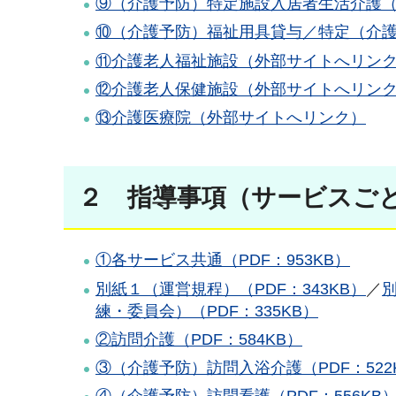
⑨（介護予防）特定施設入居者生活介護
⑩（介護予防）福祉用具貸与／特定（介
⑪介護老人福祉施設（外部サイトへリン
⑫介護老人保健施設（外部サイトへリン
⑬介護医療院（外部サイトへリンク）
２ 指導事項（サービスごと
①各サービス共通（PDF：953KB）
別紙１（運営規程）（PDF：343KB）
／
別
練・委員会）（PDF：335KB）
②訪問介護（PDF：584KB）
③（介護予防）訪問入浴介護（PDF：522