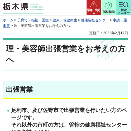
栃木県
緊急・防災
検索
閲覧補助
メニュー
ホーム
>
子育て・福祉・医療
>
健康・保健衛生
>
健康福祉センター
>
申請・届
出等
> 理・美容師出張営業をお考えの方へ
更新日：2022年2月17日
理・美容師出張営業をお考えの方
へ
出張営業
足利市、及び佐野市で出張営業を行いたい方のペ
ージです。
それ以外の市町の方は、管轄の健康福祉センター