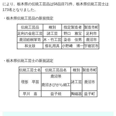
により、栃木県の伝統工芸品は58品目71件、栃木県伝統工芸士は
173名となりました。
・栃木県伝統工芸品の新規指定
伝統工芸品
種別
指定製造者
製造市町
足利の金彩工芸
諸工芸
野口 雅宝
足利市
鹿沼総桐箪笥
木・竹工芸
染谷 佳男
鹿沼市
和太鼓
祭礼用具
小野﨑 博一
宇都宮市
・栃木県伝統工芸士の新規認定
伝統工芸士名
伝統工芸品名
種別
製造市町
鹿沼箒
増形 早苗
諸工芸
鹿沼市
鹿沼きびがら細工
早川 嘉
益子焼
陶磁器
益子町