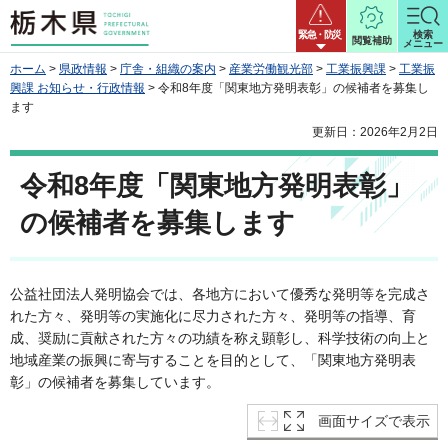
栃木県
緊急・防災
検索
閲覧補助
メニュー
ホーム
>
県政情報
>
庁舎・組織の案内
>
産業労働観光部
>
工業振興課
>
工業振
興課 お知らせ・行政情報
> 令和8年度「関東地方発明表彰」の候補者を募集し
ます
更新日：2026年2月2日
令和8年度「関東地方発明表彰」
の候補者を募集します
公益社団法人発明協会では、各地方において優秀な発明等を完成さ
れた方々、発明等の実施化に尽力された方々、発明等の指導、育
成、奨励に貢献された方々の功績を称え顕彰し、科学技術の向上と
地域産業の振興に寄与することを目的として、「関東地方発明表
彰」の候補者を募集しています。
画面サイズで表示