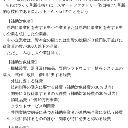
※ものづくり革新技術とは、スマートファクトリー化に向けた革新
的な技術であるロボット・AI・IoTのことをいう
【補助対象者】
県内に事業所を有する中小企業者または県内に事業所を有する中
小企業を核にした企業群。
中小企業者は、資本金の額または出資の総額が３億円以下並びに
従業員の数が300人以下の企業。
ただし、みなし大企業は除く。
【補助対象経費】
・機械装置、器具及び備品、専用ソフトウェア・情報システムの
購入、試作、改良、借用に要する経費
・外注に要する経費
・技術指導の受入に要する経費（補助対象経費の30％以内）
・開発に直接従事する者の人件費（補助対象経費の30％以内）
・消耗品費（1個10万円未満）
・クラウドサービス利用費
・共同実施契約等に基づき補助事業者が連携先企業に支払う経費
※上記に掲げるもののほか、知事が特に必要と認める経費