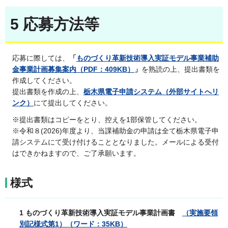
5 応募方法等
応募に際しては、
「
ものづくり革新技術導入実証モデル事業補助
金事業計画募集案内（PDF：409KB）
」
を熟読の上、提出書類を
作成してください。
提出書類を作成の上、
栃木県電子申請システム（外部サイトへリ
ンク）
にて提出してください。
※提出書類はコピーをとり、控えを1部保管してください。
※令和８(2026)年度より、当課補助金の申請は全て栃木県電子申
請システムにて受け付けることとなりました。メールによる受付
はできかねますので、ご了承願います。
様式
1 ものづくり革新技術導入実証モデル事業
計画書
（実施要領
別記様式第1）
（ワード：35KB）