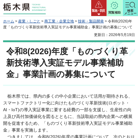
栃木県
緊急・防災
検索
閲覧補助
メニュー
ホーム
>
産業・しごと
>
商工業・企業立地
>
技術・製品開発
> 令和8(2026)年
度「ものづくり革新技術導入実証モデル事業補助金」事業計画の募集について
更新日：2026年5月19日
令和8(2026)年度「ものづくり革
新技術導入実証モデル事業補助
金」事業計画の募集について
栃木県では、県内の多くの中小企業において活用が期待される、
スマートファクトリー化に向けたものづくり革新技術(ロボット・
AI・IoT)の導入実証事業に要する経費の一部を支援し、生産性の向
上及び高付加価値化を図るとともに、当該取組の県内企業への横展
開を促進するため、「ものづくり革新技術導入実証モデル事業補助
金」事業を実施します。
つきましては、令和8(2026)年度の事業計画について、次のとおり