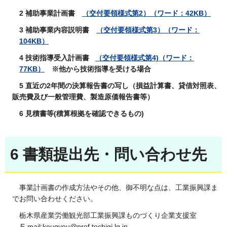
2 補助事業計画書
（交付要領様式第2）
（ワード：42KB）
3 補助事業内容説明書
（交付要領様式第3）
（ワード：
104KB）
4 技術指導受入計画書
（交付要領様式第4)
（ワード：
77KB）
※他から技術指導を受ける場合
5 直近の2年間の決算報告書の写し（
損益計算書、貸借対照表、
販売費及び一般管理費、製造原価報告書等
）
6 見積書等(積算根拠を確認できるもの)
6 書類提出先・問い合わせ先
事業計画書の作成方法やその他、御不明な点は、工業振興課ま
でお問い合わせください。
栃木県産業労働観光部工業振興課ものづくり企業支援室
E-mail:kougyou@pref.tochigi.lg.jp