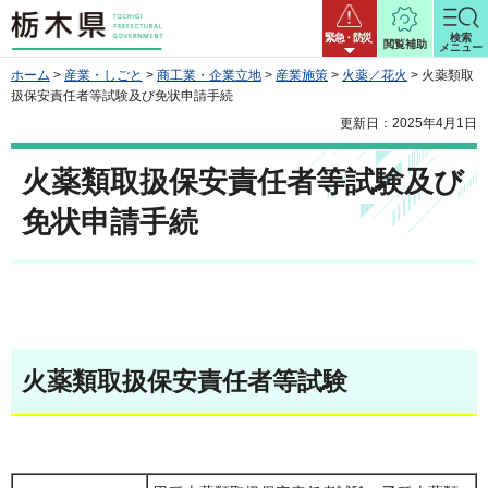
栃木県
緊急・防災
検索
閲覧補助
メニュー
ホーム
>
産業・しごと
>
商工業・企業立地
>
産業施策
>
火薬／花火
> 火薬類取
扱保安責任者等試験及び免状申請手続
更新日：2025年4月1日
火薬類取扱保安責任者等試験及び
免状申請手続
火薬類取扱保安責任者等試験