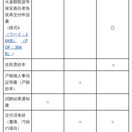
火薬類取扱等
保安責任者免
状再交付申請
書
（様式4
◎
（ワード：1
6KB）
（P
DF：36K
B）
）
住民票抄本
○
戸籍個人事項
証明書（戸籍
○
抄本）
試験結果通知
○
書
交付済免状
（書換、汚損
○
○
の場合）