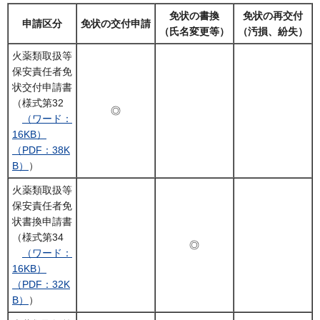
免状の書換
免状の再交付
申請区分
免状の交付申請
（氏名変更等）
（汚損、紛失）
火薬類取扱等
保安責任者免
状交付申請書
（様式第32
◎
（ワード：
16KB）
（PDF：38K
B）
）
火薬類取扱等
保安責任者免
状書換申請書
（様式第34
◎
（ワード：
16KB）
（PDF：32K
B）
）