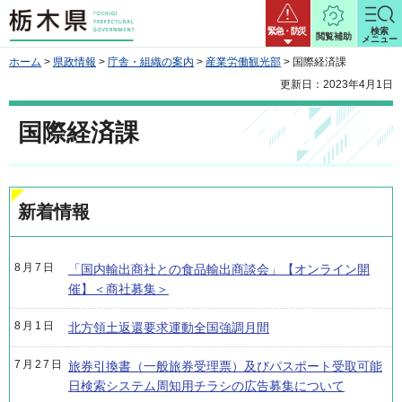
栃木県
緊急・防災
検索
閲覧補助
メニュー
ホーム
>
県政情報
>
庁舎・組織の案内
>
産業労働観光部
> 国際経済課
更新日：2023年4月1日
国際経済課
新着情報
8月7日
「国内輸出商社との食品輸出商談会」【オンライン開
催】＜商社募集＞
8月1日
北方領土返還要求運動全国強調月間
7月27日
旅券引換書（一般旅券受理票）及びパスポート受取可能
日検索システム周知用チラシの広告募集について