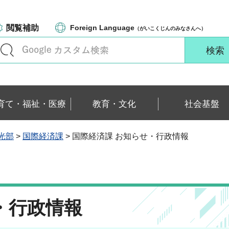
閲覧補助
Foreign Language
（がいこくじんのみなさんへ）
育て・福祉・医療
教育・文化
社会基盤
光部
>
国際経済課
> 国際経済課 お知らせ・行政情報
・行政情報