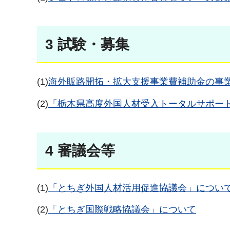
3 試験・募集
(1)
海外販路開拓・拡大支援事業費補助金の事
(2)
「栃木県高度外国人材受入トータルサポー
4 審議会等
(1)
「とちぎ外国人材活用促進協議会」につい
(2)
「とちぎ国際戦略協議会」について