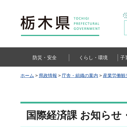
栃木県
防災・安全
くらし・環境
子
ホーム
>
県政情報
>
庁舎・組織の案内
>
産業労働観
国際経済課 お知らせ