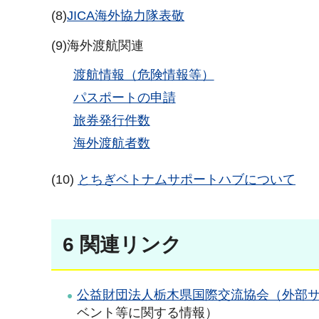
(8)
JICA海外協力隊表敬
(9)海外渡航関連
渡航情報（危険情報等）
パスポートの申請
旅券発行件数
海外渡航者数
(10)
とちぎベトナムサポートハブについて
6 関連リンク
公益財団法人栃木県国際交流協会（外部
ベント等に関する情報）