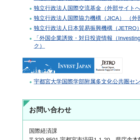
独立行政法人国際交流基金（外部サイト
独立行政法人
国際協力機構（JICA） （
独立行政法人
日本貿易振興機構（JETRO
「外国企業誘致・対日投資情報（Investin
ク）
宇都宮大学国際学部附属多文化公共圏セ
お問い合わせ
国際経済課
〒320-8501 宇都宮市塙田1-1-20 県庁舎