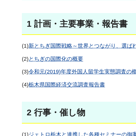
1 計画・主要事業・報告書
(1)
新とちぎ国際戦略～世界とつながり、選ば
(2)
とちぎの国際化の概要
(3)
令和元(2019)年度外国人留学生実態調査
(4)
栃木県国際経済交流調査報告書
2 行事・催し物
(1)
ジェトロ栃木と連携した各種セミナーの御