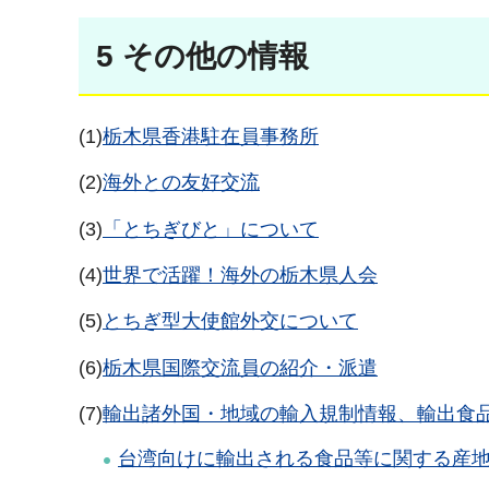
5 その他の情報
(1)
栃木県香港駐在員事務所
(2)
海外との友好交流
(3)
「とちぎびと」について
(4)
世界で活躍！海外の栃木県人会
(5)
とちぎ型大使館外交について
(6)
栃木県国際交流員の紹介・派遣
(7)
輸出諸外国・地域の輸入規制情報、輸出食
台湾向けに輸出される食品等に関する産