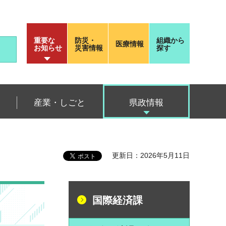
重要な
防災・
組織から
医療情報
お知らせ
災害情報
探す
産業・しごと
県政情報
更新日：2026年5月11日
国際経済課