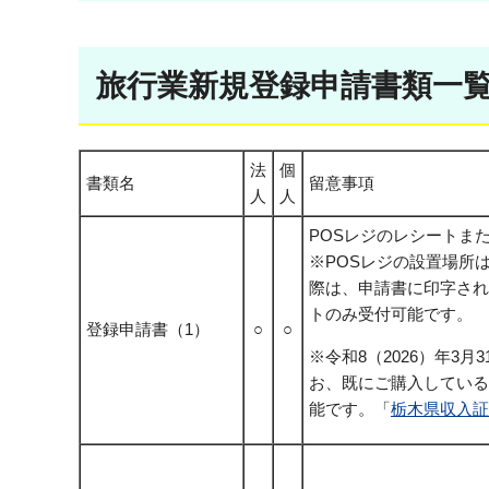
旅行業新規登録申請書類一
法
個
書類名
留意事項
人
人
POSレジのレシートまた
※POSレジの設置場所
際は、申請書に印字され
トのみ受付可能です。
登録申請書（1）
○
○
※令和8（2026）年
お、既にご購入している
能です。「
栃木県収入証