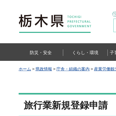
栃木県
防災・安全
くらし・環境
子
ホーム
>
県政情報
>
庁舎・組織の案内
>
産業労働観
旅行業新規登録申請