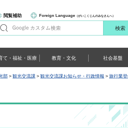
閲覧補助
Foreign Language
（がいこくじんのみなさんへ）
育て・福祉・医療
教育・文化
社会基盤
光部
>
観光交流課
>
観光交流課お知らせ・行政情報
>
旅行業登