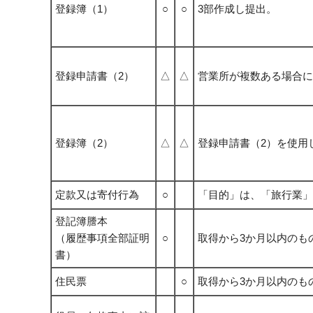
登録簿（1）
○
○
3部作成し提出。
登録申請書（2）
△
△
営業所が複数ある場合に
登録簿（2）
△
△
登録申請書（2）を使用
定款又は寄付行為
○
「目的」は、「旅行業」
登記簿謄本
（履歴事項全部証明
○
取得から3か月以内のも
書）
住民票
○
取得から3か月以内のも