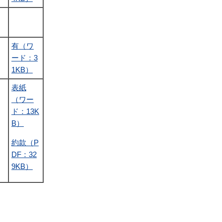
有（ワ
ード：3
1KB）
表
紙
（ワー
ド：13K
B）
約款（P
DF：32
9KB）