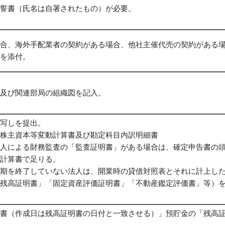
誓書（氏名は自署されたもの）が必要。
合、海外手配業者の契約がある場合、他社主催代売の契約がある
を添付。
及び関連部局の組織図を記入。
写しを提出。
株主資本等変動計算書及び勘定科目内訳明細書
人による財務監査の「監査証明書」がある場合は、確定申告書の
計算書で足りる。
期を終了していない法人は、開業時の貸借対照表とそれに計上し
残高証明書」「固定資産評価証明書」「不動産鑑定評価書」等）
書（作成日は残高証明書の日付と一致させる）」預貯金の「残高