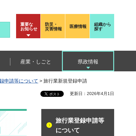
重要な
防災・
組織から
医療情報
お知らせ
災害情報
探す
産業・しごと
県政情報
録申請等について
> 旅行業新規登録申請
更新日：2026年4月1日
旅行業登録申請等
について