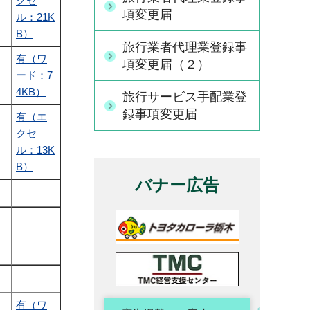
クセ
項変更届
ル：21K
B）
旅行業者代理業登録事
有（ワ
項変更届（２）
ード：7
4KB）
旅行サービス手配業登
録事項変更届
有（エ
クセ
ル：13K
B）
バナー広告
有（ワ