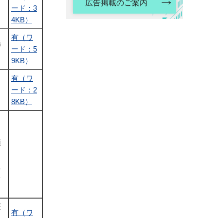
広告掲載のご案内
ード：3
4KB）
有（ワ
場
ード：5
9KB）
有（ワ
ード：2
8KB）
頭
た
を
証
有（ワ