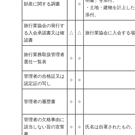
明書」を添付。
財産に関する調書
○
・土地・建物を計上した
添付。
旅行業協会の発行す
る入会承認書又は確
△
△
旅行業協会に入会する場
認書
旅行業務取扱管理者
○
○
選任一覧表
管理者の合格証又は
○
○
認定証の写し
管理者の履歴書
○
○
管理者の欠格事由に
該当しない旨の宣誓
○
○
氏名は自署されたもの。
書