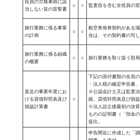
役員の欠格事由に該
○
○
監査役を含む全役員の宣
当しない旨の宣誓書
旅行業務に係る事業
航空券発券契約がある場
○
○
の計画
合は、その契約書の写し
旅行業務に係る組織
○
○
旅行業務を取り扱う部局
の概要
下記の添付書類の全頁の
・法人税の確定申告書、
直近の事業年度にお
※公認会計士又は監査法
ける貸借対照表及び
○
紙、貸借対照表及び損益
損益計算書
※法人設立後最初の決算
ものの証明書（「預金の
提出。
申告間近に作成した「調