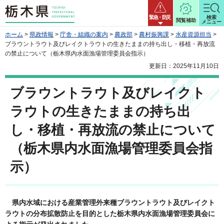
栃木県
緊急・防災
検索
閲覧補助
メニュー
ホーム
>
県政情報
>
庁舎・組織の案内
>
農政部
>
農村振興課
>
水産資源担当
>
ブラウントラウト及びレイクトラウトの生きたままの持ち出し・移植・再放流
の禁止について（栃木県内水面漁場管理委員会指示）
更新日：2025年11月10日
ブラウントラウト及びレイクト
ラウトの生きたままの持ち出
し・移植・再放流の禁止について
（栃木県内水面漁場管理委員会指
示）
県
内水域における産業管理外来種ブラウントラウト及びレイクト
ラウトの分布拡散防止を目的とした栃木県内水面漁場管理委員会に