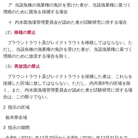
ア 当該魚種の漁業権の免許を受けた者が、当該漁業権に基づく
増殖のために親魚を採捕する場合
イ 内水面漁場管理委員会が認めた者が試験研究に供する場合
（2）
移植の禁止
ブ
ラウントラウト及びレイクトラウトを移植してはならない。た
だし、当該魚種の漁業権の免許を受けた者が、当該漁業権に基づく
増殖のために放流する場合を除く。
（3）
再放流の禁止
ブラ
ウントラウト及びレイクトラウトを採捕した者は、これらを
採捕した区域に放してはならない。ただし、内共第8号の区域を除
く。また、内水面漁場管理委員会が認めた者が試験研究に供する場
合は、この限りでない。
2 指示の区域
栃木県全域
3 指示の期間
令和6（2024）年12月20日から令和8（2026）年12月31日まで