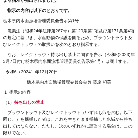
よる指示が発出されました。
指
示の内容は以下のとおりです。
栃木県内水面漁場管理委員会告示第1号
漁
業法（昭和24年法律第267号）第120条第1項及び第171条第4項
の規定に基づき、水産動物の保護を図るため、ブラウントラウト及
びレイクトラウトの取扱いを次のとおり指示する。
な
お、レイクトラウト持ち出し禁止に関する告示（令和5(2023)年
3月7日付け栃木県内水面漁場管理委員会告示第4号）は廃止する。
令和6（2024）年12月20日
栃木県内水面漁場管理委員会会長 藤原 和美
1 指示の内容
（1）
持ち出しの禁止
ブ
ラウントラウト及びレイクトラウト（いずれも卵を含む。以下
同じ。）を採捕した者は、これを生きたまま採捕した水域から持ち
出してはならない。ただし、次のいずれかに該当する場合は、この
限りでない。