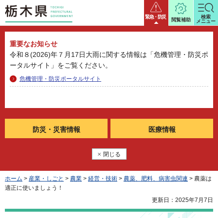
栃木県
緊急・防災
検索
閲覧補助
メニュー
重要なお知らせ
令和８(2026)年７月17日大雨に関する情報は「危機管理・防災ポ
ータルサイト」をご覧ください。
危機管理・防災ポータルサイト
防災・
災害情報
医療情報
閉じる
ホーム
>
産業・しごと
>
農業
>
経営・技術
>
農薬、肥料、病害虫関連
> 農薬は
適正に使いましょう！
更新日：2025年7月7日