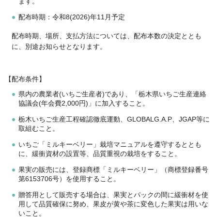
ます。
配布時期：令和8(2026)年11月予定
配布時期、場所、支払方法については、配布本数の決定ととも
に、別途お知らせとなります。
【配布条件】
県内の農業者(いちご生産者)であり、「栃木県いちご生産連絡
協議会(年会費2,000円)」に加入すること。
栃木いちご生産工程確認徹底運動、GLOBALG.A.P、JGAP等に
取組むこと。
いちご「ミルキーベリー」栽培マニュアルを遵守するととも
に、緩衝資材の設置等、品質重視の栽培をすること。
果実の販売には、登録商標「ミルキーベリー」（商標登録番号
第6153706号）を使用すること。
贈答用として販売する場合は、果実とパックの間に緩衝材を使
用して品質確保に努め、果皮が黄や茶に変色した果実は用いな
いこと。