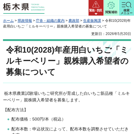
栃木県
緊急・防災
検索
閲覧補助
メニュー
ホーム
>
県政情報
>
庁舎・組織の案内
>
農政部
>
生産振興課
> 令和10(2028)年
産用白いちご「ミルキーベリー」親株購入希望者の募集について
更新日：2026年5月20日
令和10(2028)年産用白いちご「ミ
ルキーベリー」親株購入希望者の
募集について
栃木県農業試験場いちご研究所が育成した白いちご新品種「ミルキ
ーベリー」親株購入希望者を募集します。
【配布方法】
配布価格：500円/本（税込）
配布本数：申込状況によって、配布本数を調整させていただき