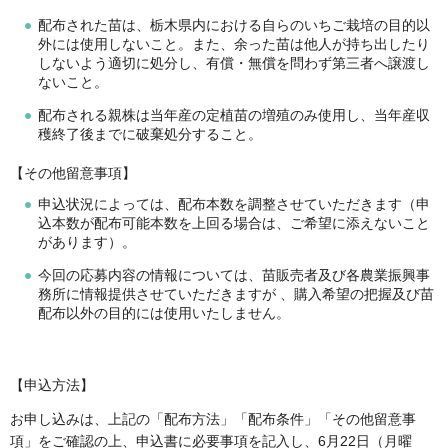
配布された苗は、栃木県内における自らのいちご栽培の目的以
外には使用しないこと。また、余った苗は他人が持ち出したり
しないよう適切に処分し、有償・無償を問わず第三者へ譲渡し
ないこと。
配布される親株は当年産の定植苗の増殖のみ使用し、当年産収
穫終了後までに破棄処分すること。
【その他留意事項】
申込状況によっては、配布本数を調整させていただきます（申
込本数が配布可能本数を上回る場合は、ご希望に添えないこと
があります）。
今回の応募内容の情報については、苗販売者及び各農業振興事
務所に情報提供させていただきますが 、購入希望の把握及び苗
配布以外の目的には使用いたしません。
【申込方法】
お申し込みは、上記の「配布方法」「配布条件」「その他留意事
項」をご確認の上、申込書に必要事項を記入し、6月22日（月曜