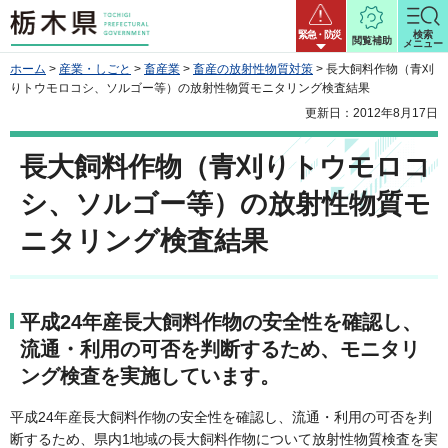
栃木県
緊急・防災
検索
閲覧補助
メニュー
ホーム
>
産業・しごと
>
畜産業
>
畜産の放射性物質対策
> 長大飼料作物（青刈
りトウモロコシ、ソルゴー等）の放射性物質モニタリング検査結果
更新日：2012年8月17日
長大飼料作物（青刈りトウモロコ
シ、ソルゴー等）の放射性物質モ
ニタリング検査結果
平成24年産長大飼料作物の安全性を確認し、
流通・利用の可否を判断するため、モニタリ
ング検査を実施しています。
平成24年産長大飼料作物の安全性を確認し、流通・利用の可否を判
断するため、県内1地域の長大飼料作物について放射性物質検査を実