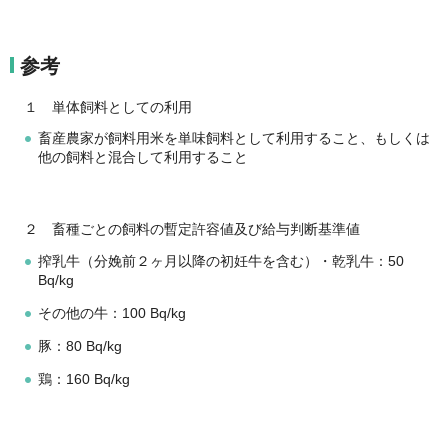
参考
１ 単体飼料としての利用
畜産農家が飼料用米を単味飼料として利用すること、もしくは
他の飼料と混合して利用すること
２ 畜種ごとの飼料の暫定許容値及び給与判断基準値
搾乳牛（分娩前２ヶ月以降の初妊牛を含む）・乾乳牛：50
Bq/kg
その他の牛：100 Bq/kg
豚：80 Bq/kg
鶏：160 Bq/kg