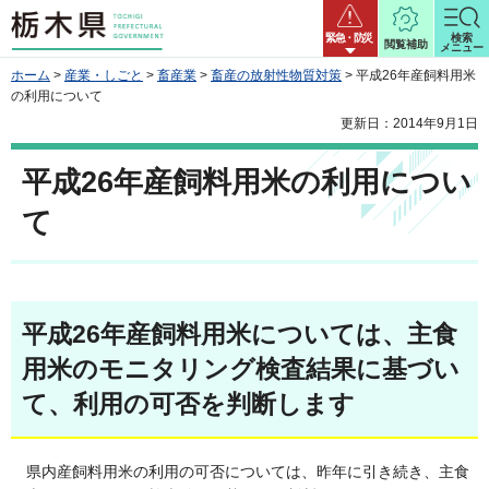
栃木県
緊急・防災
検索
閲覧補助
メニュー
ホーム
>
産業・しごと
>
畜産業
>
畜産の放射性物質対策
> 平成26年産飼料用米
の利用について
更新日：2014年9月1日
平成26年産飼料用米の利用につい
て
平成26年産飼料用米については、主食
用米のモニタリング検査結果に基づい
て、利用の可否を判断します
県内産飼料用米の利用の可否については、昨年に引き続き、主食