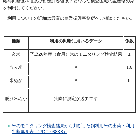
給与判断基準値及び暫定許容値以下となった検査区域の生産物のみ
を利用してください。
利用についての詳細は最寄の農業振興事務所へご相談ください。
種類
利用の判断に用いるデータ
係数
玄米
平成26年産（食用）米のモニタリング検査結果
1
もみ米
〃
1.5
米ぬか
〃
8
脱脂米ぬか
実際に測定が必要です
－
米のモニタリング検査結果から判断した飼料用米の出荷・利用
判断早見表 （PDF：68KB）