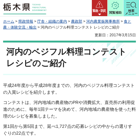
栃木県
緊急・防災
検索
閲覧補助
メニュー
ホーム
>
県政情報
>
庁舎・組織の案内
>
農政部
>
河内農業振興事務所
>
食と
農・体験交流・輸出
> 河内のベジフル料理コンテスト レシピのご紹介
更新日：2017年3月15日
河内のベジフル料理コンテスト
レシピのご紹介
平成24年度から平成28年度までの、河内のベジフル料理コンテスト
の入賞レシピを紹介します。
コンテストは、河内地域の農産物のPRや消費拡大、直売所の利用促
進のために、毎年1回テーマを決めて、河内地域の農産物を使った料
理のレシピを募集しました。
第1回から第5回まで、延べ1,727点の応募レシピの中からの選りす
ぐりの22点です。