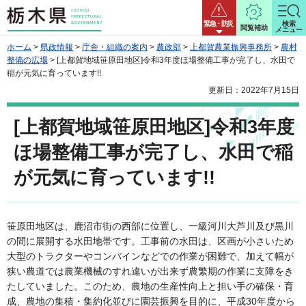
栃木県
緊急・防災
検索
閲覧補助
メニュー
ホーム
>
県政情報
>
庁舎・組織の案内
>
農政部
>
上都賀農業振興事務所
>
農村
整備の広場
> [上都賀地域笹原田地区]令和3年度ほ場整備工事が完了し、水田で
稲が元気に育っています!!
更新日：2022年7月15日
[上都賀地域笹原田地区]令和3年度
ほ場整備工事が完了し、水田で稲
が元気に育っています!!
笹原田地区は、鹿沼市街の西部に位置し、一級河川大芦川及び黒川
の間に展開する水田地帯です。工事前の水田は、区画が小さいため
大型のトラクターやコンバインなどでの作業が困難で、加えて幅が
狭い農道では農業機械のすれ違いが出来ず農繁期の作業に支障をき
たしていました。このため、農地の生産性向上と担い手の確保・育
成、農地の集積・集約化並びに園芸振興を目的に、平成30年度から