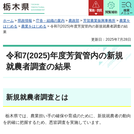
栃木県
緊急・防災
検索
閲覧補助
メニュー
ホーム
>
県政情報
>
庁舎・組織の案内
>
農政部
>
芳賀農業振興事務所
>
農業を
はじめる
>
農業をはじめる
> 令和7(2025)年度芳賀管内の新規就農者調査の結
果
更新日：2025年7月28日
令和7(2025)年度芳賀管内の新規
就農者調査の結果
新規就農者調査とは
栃木県では、農業担い手の確保や育成のために、新規就農者の動向
を的確に把握するため、悉皆調査を実施しています。