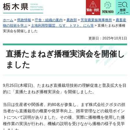
栃木県
緊急・防災
検索
閲覧補助
メニュー
ホーム
>
県政情報
>
庁舎・組織の案内
>
農政部
>
芳賀農業振興事務所
>
農畜産
物の技術を学ぶ
>
土地利用型園芸、なす、トマト、にら等
> 直播たまねぎ播種
実演会を開催しました
更新日：2025年10月1日
直播たまねぎ播種実演会を開催し
ました
9月25日(木曜日)、たまねぎ直播栽培技術の理解促進と普及拡大を目
的に「直播たまねぎ播種実演会」を開催しました。
当日は生産者や関係者、約80名が参集し、まず株式会社クボタの担
当者から直播栽培の概要や発芽率向上、雑草管理などの栽培ポイン
トについて説明がありました。その後、実際に播種機を使用した播
種作業の実演が行われ、機械の説明を受けながら播種の様子を見学
しました。