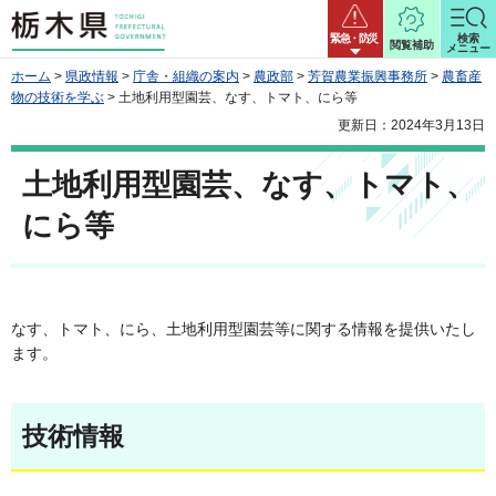
栃木県
緊急・防災
検索
閲覧補助
メニュー
ホーム
>
県政情報
>
庁舎・組織の案内
>
農政部
>
芳賀農業振興事務所
>
農畜産
物の技術を学ぶ
> 土地利用型園芸、なす、トマト、にら等
更新日：2024年3月13日
土地利用型園芸、なす、トマト、
にら等
なす、トマト、にら、土地利用型園芸等に関する情報を提供いたし
ます。
技術情報