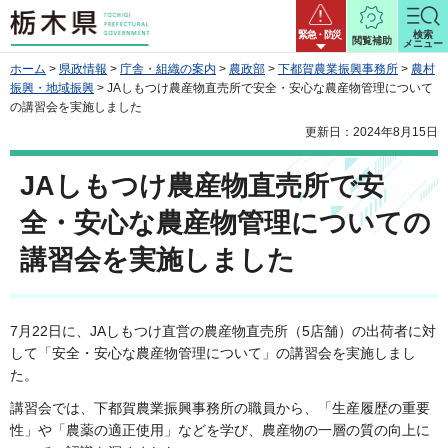
栃木県
緊急・防災
検索
閲覧補助
メニュー
ホーム
>
県政情報
>
庁舎・組織の案内
>
農政部
>
下都賀農業振興事務所
>
農村
振興・地域振興
> JAしもつけ農産物直売所で安全・安心な農産物管理について
の講習会を実施しました
更新日：2024年8月15日
JAしもつけ農産物直売所で安
全・安心な農産物管理についての
講習会を実施しました
7月22日に、JAしもつけ直営の農産物直売所（5店舗）の出荷者に対
して「安全・安心な農産物管理について」の講習会を実施しまし
た。
講習会では、下都賀農業振興事務所の職員から、「生産履歴の重要
性」や「農薬の適正使用」などを学び、農産物の一層の質の向上に