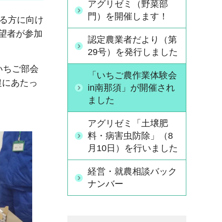
アグリゼミ（野菜部
門）を開催します！
する方に向け
望者が参加
認定農業者だより（第
29号）を発行しました
いちご部会
「いちご農作業体験会
農にあたっ
in南那須」が開催され
ました
アグリゼミ「土壌肥
料・病害虫防除」（8
月10日）を行いました
経営・就農相談バック
ナンバー