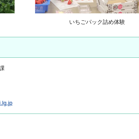
いちごパック詰め体験
課
lg.jp