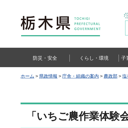
栃木県
防災・安全
くらし・環境
子
ホーム
>
県政情報
>
庁舎・組織の案内
>
農政部
>
塩
「いちご農作業体験会