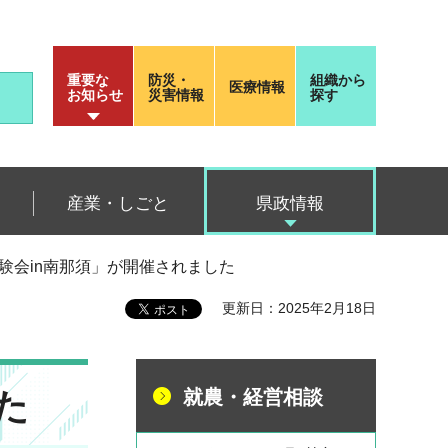
重要な
防災・
組織から
医療情報
お知らせ
災害情報
探す
産業・しごと
県政情報
験会in南那須」が開催されました
更新日：2025年2月18日
た
就農・経営相談