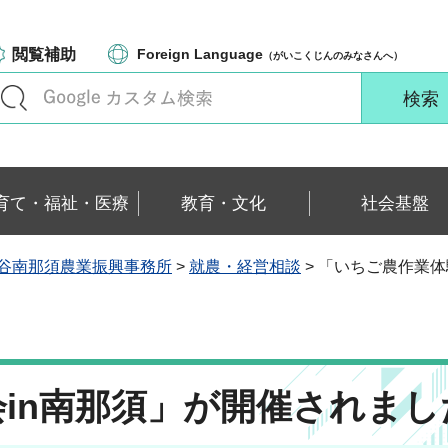
閲覧補助
Foreign Language
（がいこくじんのみなさんへ）
育て・福祉・医療
教育・文化
社会基盤
谷南那須農業振興事務所
>
就農・経営相談
> 「いちご農作業体
in南那須」が開催されまし