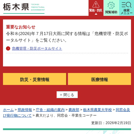
栃木県
緊急・防災
検索
閲覧補助
メニュー
重要なお知らせ
令和８(2026)年７月17日大雨に関する情報は「危機管理・防災ポ
ータルサイト」をご覧ください。
危機管理・防災ポータルサイト
防災・
災害情報
医療情報
閉じる
ホーム
>
県政情報
>
庁舎・組織の案内
>
農政部
>
栃木県農業大学校
>
同窓会及
び発行物について
> 農大だより、同窓会・卒業生コーナー
更新日：2026年2月19日