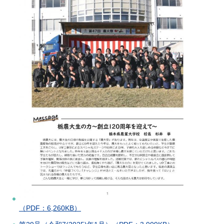
（PDF：6,260KB）