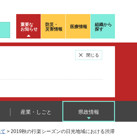
重要な
防災・
組織から
医療情報
お知らせ
災害情報
探す
閉じる
産業・しごと
県政情報
いて
> 2019秋の行楽シーズンの日光地域における渋滞