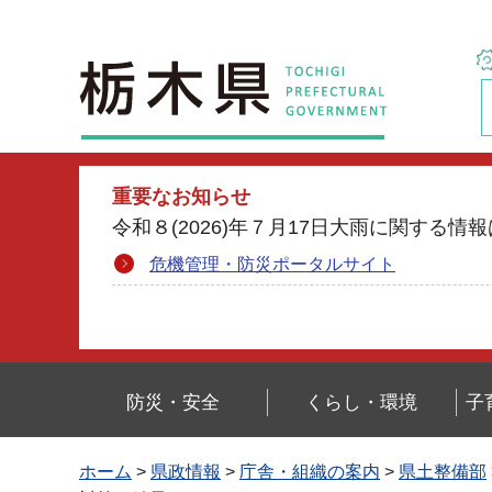
栃木県
重要なお知らせ
令和８(2026)年７月17日大雨に関す
危機管理・防災ポータルサイト
防災・安全
くらし・環境
子
ホーム
>
県政情報
>
庁舎・組織の案内
>
県土整備部