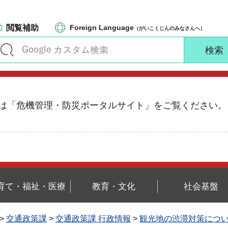
閲覧補助
Foreign Language
（がいこくじんのみなさんへ）
る情報は「危機管理・防災ポータルサイト」をご覧ください。
育て・福祉・医療
教育・文化
社会基盤
>
交通政策課
>
交通政策課 行政情報
>
観光地の渋滞対策につ