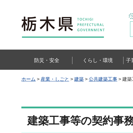
栃木県
防災・安全
くらし・環境
子
ホーム
>
産業・しごと
>
建築
>
公共建築工事
> 建
建築工事等の契約事