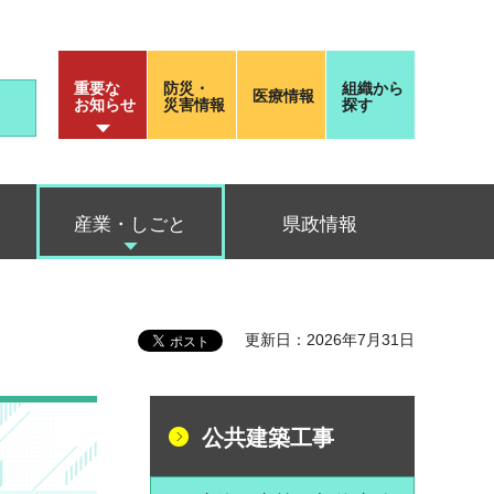
重要な
防災・
組織から
医療情報
お知らせ
災害情報
探す
産業・しごと
県政情報
更新日：2026年7月31日
公共建築工事