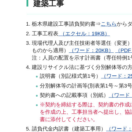
建築工事
栃木県建設工事請負契約書⇒
こちら
から
工事工程表
（エクセル：19KB）
現場代理人及び主任技術者等選任（変更）通
ものから適用）
（ワード：20KB）
（PDF
注：人員の配置を示す計画書（専任特例1
建設リサイクル法に基づく分別解体等の
説明書（別記様式第1号）
（ワード：2
分別解体等の計画等(別表第1号～第3号
契約書への記載事項（別紙）
（ワード：
※契約を締結する際は、契約書の作成
を作成の上、工事担当者へ提出し、協
書に添付してください。
請負代金内訳書（建築工事用）
（ワード：