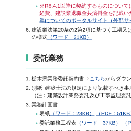
※R8.4.1以降に契約するものにつ
経費、建設業退職金共済掛金を記載い
準についてのポータルサイト（外部サ
建設業法第20条の2第2項に基づく工期
の様式
（ワード：21KB）
委託業務
栃木県業務委託契約書⇒
こちら
からダウ
別紙 建築士法の規定により記載すべき事
（注：建築設計業務委託及び工事監理委
業務計画書
表紙
（ワード：23KB）
（PDF：51K
委託業務工程表
（ワード：37KB）
（P