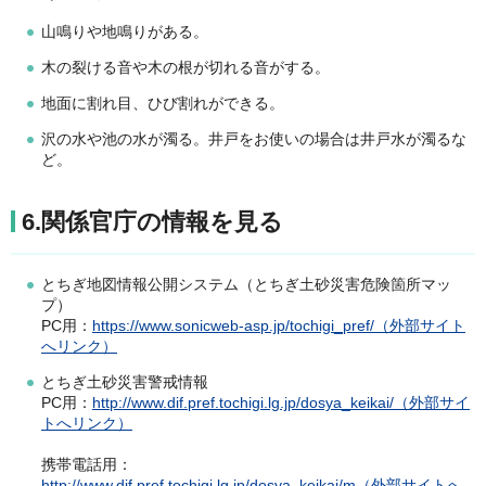
山鳴りや地鳴りがある。
木の裂ける音や木の根が切れる音がする。
地面に割れ目、ひび割れができる。
沢の水や池の水が濁る。井戸をお使いの場合は井戸水が濁るな
ど。
6.関係官庁の情報を見る
とちぎ地図情報公開システム（とちぎ土砂災害危険箇所マッ
プ）
PC用：
https://www.sonicweb-asp.jp/tochigi_pref/（外部サイト
へリンク）
とちぎ土砂災害警戒情報
PC用：
http://www.dif.pref.tochigi.lg.jp/dosya_keikai/（外部サイ
トへリンク）
携帯電話用：
http://www.dif.pref.tochigi.lg.jp/dosya_keikai/m（外部サイトへ