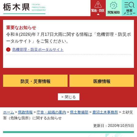
栃木県
緊急・防災
検索
閲覧補助
メニュー
重要なお知らせ
令和８(2026)年７月17日大雨に関する情報は「危機管理・防災ポ
ータルサイト」をご覧ください。
危機管理・防災ポータルサイト
防災・
災害情報
医療情報
閉じる
ホーム
>
県政情報
>
庁舎・組織の案内
>
県土整備部
>
鹿沼土木事務所
> 土砂災
害（危険な箇所）に関するお知らせ
更新日：2020年10月5日