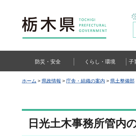
栃木県
防災・安全
くらし・環境
子
ホーム
>
県政情報
>
庁舎・組織の案内
>
県土整備部
日光土木事務所管内