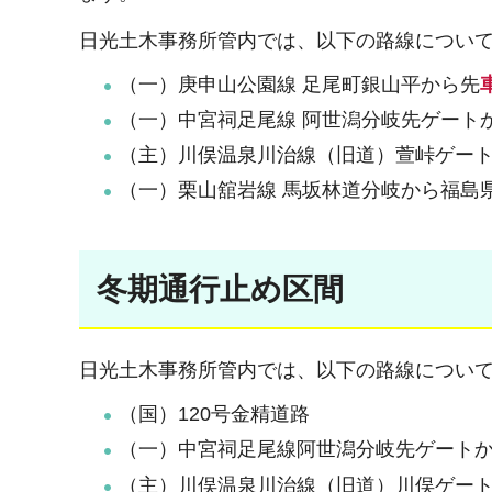
日光土木事務所管内では、以下の路線につい
（一）庚申山公園線 足尾町銀山平から先
（一）中宮祠足尾線 阿世潟分岐先ゲート
（主）川俣温泉川治線（旧道）萱峠ゲー
（一）栗山舘岩線 馬坂林道分岐から福島
冬期通行止め区間
日光土木事務所管内では、以下の路線について冬期
（国）120号金精道路
（一）中宮祠足尾線阿世潟分岐先ゲート
（主）川俣温泉川治線（旧道）川俣ゲー