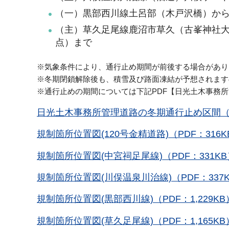
（一）黒部西川線土呂部（木戸沢橋）か
（主）草久足尾線鹿沼市草久（古峯神社大
点）まで
※気象条件により、通行止め期間が前後する場合があり
※冬期閉鎖解除後も、積雪及び路面凍結が予想されます
※通行止めの期間については下記PDF【日光土木事務
日光土木事務所管理道路の冬期通行止め区間（令和
規制箇所位置図(120号金精道路)（PDF：316K
規制箇所位置図(中宮祠足尾線)（PDF：331KB
規制箇所位置図(川俣温泉川治線)（PDF：337
規制箇所位置図(黒部西川線)（PDF：1,229KB
規制箇所位置図(草久足尾線)（PDF：1,165KB