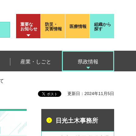
重要な
防災・
組織から
医療情報
お知らせ
災害情報
探す
産業・しごと
県政情報
て
更新日：2024年11月5日
日光土木事務所