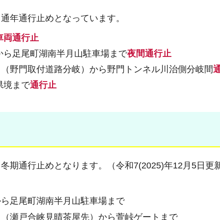
て通年通行止めとなっています。
車両
通行止
から足尾町湖南半月山駐車場まで
夜間通行止
ト（野門取付道路分岐）から野門トンネル川治側分岐間
県境まで
通行止
通行止めとなります。（令和7(2025)年12月5日更
から足尾町湖南半月山駐車場まで
ト（瀬戸合峡見晴茶屋先）から萱峠ゲートまで