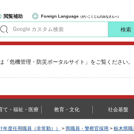
閲覧補助
Foreign Language
（がいこくじんのみなさんへ）
る情報は「危機管理・防災ポータルサイト」をご覧ください。
育て・福祉・医療
教育・文化
社会基盤
計年度任用職員（非常勤））
>
県職員・警察官採用
>
栃木県職