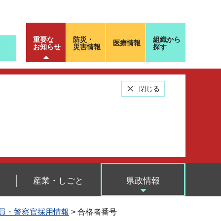
重要な
防災・
組織から
医療情報
お知らせ
災害情報
探す
閉じる
産業・しごと
県政情報
員・警察官採用情報
> 合格者番号