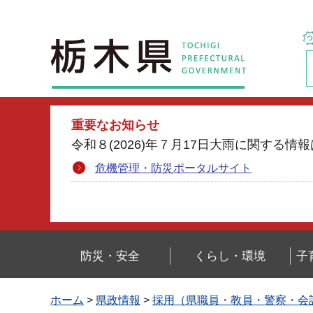
栃木県
重要なお知らせ
令和８(2026)年７月17日大雨に関す
危機管理・防災ポータルサイト
防災・安全
くらし・環境
子
ホーム
>
県政情報
>
採用（県職員・教員・警察・会