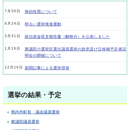
7月30日
無効投票について
6月24日
明るい選挙推進運動
3月31日
政治資金収支報告書（解散分）を公表しました
1月16日
衆議院小選挙区選出議員選挙の政党及び立候補予定者説
明会の開催について
12月16日
新聞記事による選挙啓発
選挙の結果・予定
県内市町長・議会議員選挙
衆議院議員選挙