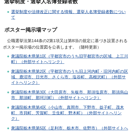
選挙制度・選挙人名簿登録者数
選挙制度や法律改正に関する情報、選挙人名簿登録者数につい
て
ポスター掲示場マップ
公職選挙法第144条の2第1項又は第8項の規定に基づき設置される
ポスター掲示場の位置図を公表します。（随時更新）
衆議院栃木県第1区（宇都宮市のうち旧宇都宮市の区域、上三川
町）（外部サイトへリンク）
衆議院栃木県第2区（宇都宮市のうち旧上河内町・旧河内町の区
域、鹿沼市、日光市、さくら市、塩谷町、高根沢町）（外部サ
イトへリンク）
衆議院栃木県第3区（大田原市、矢板市、那須塩原市、那須烏山
市、那須町、那珂川町）（外部サイトへリンク）
衆議院栃木県第4区（小山市、真岡市、下野市、益子町、茂木
町、市貝町、芳賀町、壬生町、野木町）（外部サイトへリン
ク）
衆議院栃木県第5区（足利市、栃木市、佐野市）（外部サイトへ