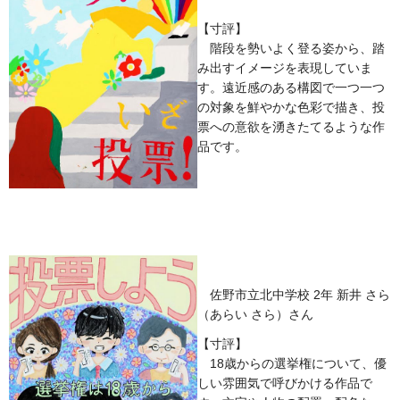
【寸評】
階段を勢いよく登る姿から、踏
み出すイメージを表現していま
す。遠近感のある構図で一つ一つ
の対象を鮮やかな色彩で描き、投
票への意欲を湧きたてるような作
品です。
佐野市立北中学校 2年 新井 さら
（あらい さら）さん
【寸評】
18歳からの選挙権について、優
しい雰囲気で呼びかける作品で