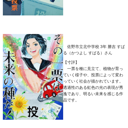
佐野市立北中学校 3年 勝吉 すば
る（かつよし すばる）さん
【寸評】
一票を種に見立て、植物が育っ
ていく様子や、投票によって変わ
っていく社会が描かれています。
透過性のある虹色の光の表現が秀
逸であり、明るい未来を感じる作
品です。