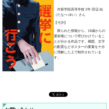
作新学院高等学校 2年 田辺 結
（たなべ ゆい）さん
【寸評】
限られた情報から、18歳からの
選挙権について呼びかけているこ
とが分かる作品です。構図、文字
の配置などポスターの要素を十分
に理解した上で制作されていま
す。