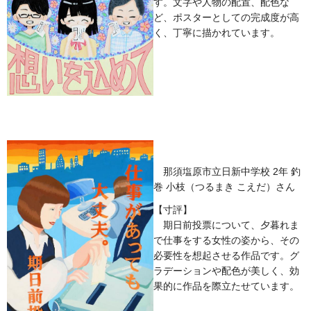
す。文字や人物の配置、配色な
ど、ポスターとしての完成度が高
く、丁寧に描かれています。
那須塩原市立日新中学校 2年 釣
巻 小枝（つるまき こえだ）さん
【寸評】
期日前投票について、夕暮れま
で仕事をする女性の姿から、その
必要性を想起させる作品です。グ
ラデーションや配色が美しく、効
果的に作品を際立たせています。