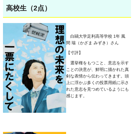
高校生（2点）
白鷗大学足利高等学校 1年 風
間 瑞（かざま みずき）さん
【寸評】
選挙権をもつこと、意志を示す
ことの決意が、鮮明に描かれた真
剣な表情から伝わってきます。頭
上に浮かぶ多くの投票用紙に示さ
れた意志を見つめているようにも
感じます。