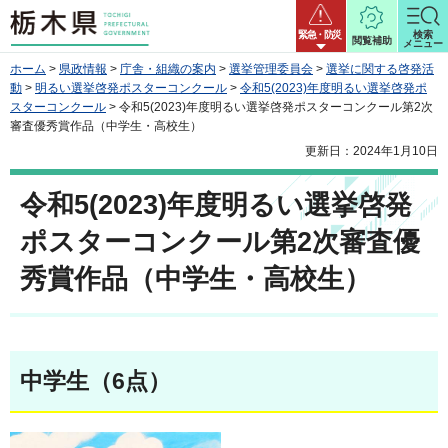
栃木県
緊急・防災
検索
閲覧補助
メニュー
ホーム
>
県政情報
>
庁舎・組織の案内
>
選挙管理委員会
>
選挙に関する啓発活
動
>
明るい選挙啓発ポスターコンクール
>
令和5(2023)年度明るい選挙啓発ポ
スターコンクール
> 令和5(2023)年度明るい選挙啓発ポスターコンクール第2次
審査優秀賞作品（中学生・高校生）
更新日：2024年1月10日
令和5(2023)年度明るい選挙啓発
ポスターコンクール第2次審査優
秀賞作品（中学生・高校生）
中学生（6点）