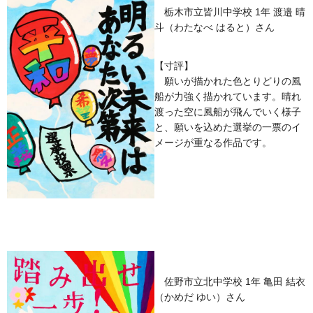
栃木市立皆川中学校 1年 渡邉 晴
斗（わたなべ はると）さん
【寸評】
願いが描かれた色とりどりの風
船が力強く描かれています。晴れ
渡った空に風船が飛んでいく様子
と、願いを込めた選挙の一票のイ
メージが重なる作品です。
佐野市立北中学校 1年 亀田 結衣
（かめだ ゆい）さん