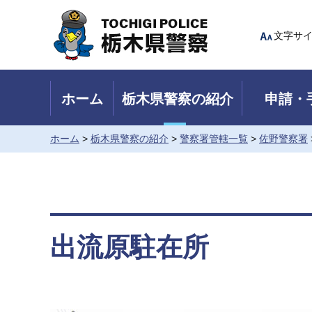
Tochigi Police 栃木県警察
文字サ
ホーム
栃木県警察の紹介
申請・
ホーム
>
栃木県警察の紹介
>
警察署管轄一覧
>
佐野警察署
出流原駐在所