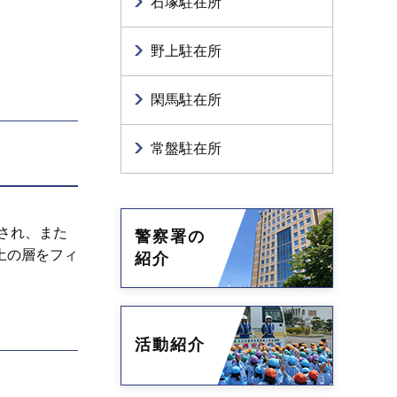
石塚駐在所
野上駐在所
閑馬駐在所
常盤駐在所
され、また
警察署の
土の層をフィ
紹介
。
活動紹介