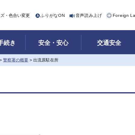
イズ・色合い変更
ふりがなON
音声読み上げ
Foreign L
手続き
安全・安心
交通安全
>
警察署の概要
> 出流原駐在所