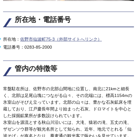
所在地・電話番号
所在地：
佐野市仙波町75-3（外部サイトへリンク）
電話番号：0283-85-2000
管内の特徴等
常盤駐在所は、佐野市の北部山間地に位置し、南北に21kmと細長
く、北部は足尾山塊につながる山々、その北端には、標高1154mの
氷室山がそびえ立っています。北部の山々は、豊かな石灰鉱床を埋
蔵しており、江戸慶長年間より始まった石灰、ドロマイトを中心と
した採掘鉱業所が多数設けられています。
氷室山を源流とする秋山川沿いには、大滝、猿岩の滝、五丈の滝、
ザゼンソウ群等が観光名所として知られ、近年、地元でとれる「仙
波そば」が有名となり、蕎麦通の観光客で賑わいを見せています。