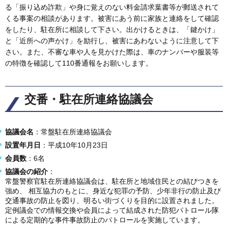
る「振り込め詐欺」や身に覚えのない料金請求葉書等が郵送されて
くる事案の相談があります。被害にあう前に家族と連絡をして確認
をしたり、駐在所に相談して下さい。出かけるときは、「鍵かけ」
と「近所への声かけ」を励行し、被害にあわないように注意して下
さい。また、不審な車や人を見かけた際は、車のナンバーや服装等
の特徴を確認して110番通報をお願いします。
交番・駐在所連絡協議会
協議会名
：常盤駐在所連絡協議会
設置年月日
：平成10年10月23日
会員数
：6名
協議会の紹介
：
常盤警察官駐在所連絡協議会は、駐在所と地域住民との結びつきを
強め、 相互協力のもとに、身近な犯罪の予防、少年非行の防止及び
交通事故の防止を図り、明るい街づくりを目的に設置されました。
定例議会での情報交換や会員によって結成された防犯パトロール隊
による定期的な事件事故防止のパトロールを実施しています。