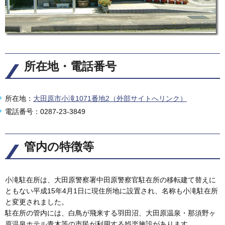
所在地・電話番号
所在地：
大田原市小滝1071番地2（外部サイトへリンク）
電話番号：0287-23-3849
管内の特徴等
小滝駐在所は、大田原警察署中田原警察官駐在所の移転建て替えに
ともない平成15年4月1日に現住所地に設置され、名称も小滝駐在所
と変更されました。
駐在所の管内には、白鳥が飛来する羽田沼、大田原温泉・那須野ヶ
原温泉ホテル青木等の市民が利用する娯楽施設があります。