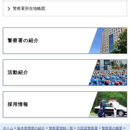
警察署所在地略図
警察署の紹介
活動紹介
採用情報
ホーム
>
栃木県警察の紹介
>
警察署管轄一覧
>
大田原警察署
>
警察署の概要
>