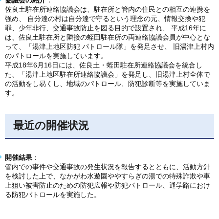
協議会の紹介
：
佐良土駐在所連絡協議会は、駐在所と管内の住民との相互の連携を
強め、 自分達の村は自分達で守るという理念の元、情報交換や犯
罪、少年非行、交通事故防止を図る目的で設置され、 平成16年に
は、佐良土駐在所と隣接の蛭田駐在所の両連絡協議会員が中心とな
って、「湯津上地区防犯 パトロール隊」を発足させ、 旧湯津上村内
のパトロールを実施しています。
平成18年6月16日には、佐良土・蛭田駐在所連絡協議会を統合し
た、「湯津上地区駐在所連絡協議会」を発足し、旧湯津上村全体で
の活動をし易くし、地域のパトロール、防犯診断等を実施していま
す。
最近の開催状況
開催結果
：
管内での事件や交通事故の発生状況を報告するとともに、活動方針
を検討した上で、なかがわ水遊園ややすらぎの湯での特殊詐欺や車
上狙い被害防止のための防犯広報や防犯パトロール、通学路におけ
る防犯パトロールを実施した。