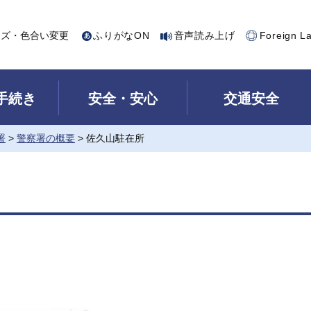
イズ・色合い変更
ふりがなON
音声読み上げ
Foreign L
手続き
安全・安心
交通安全
署
>
警察署の概要
> 佐久山駐在所