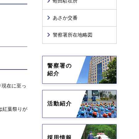
蛭田駐在所
あさか交番
警察署所在地略図
警察署の
紹介
り現在に至っ
活動紹介
は紅葉祭りが
採用情報