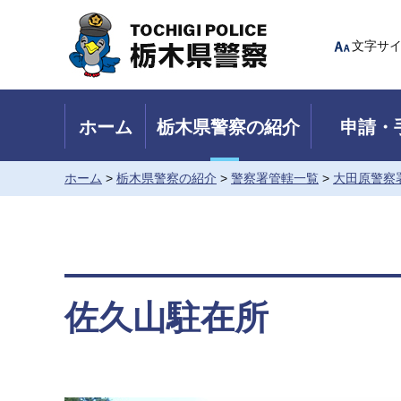
Tochigi Police 栃木県警察
文字サ
ホーム
栃木県警察の紹介
申請・
ホーム
>
栃木県警察の紹介
>
警察署管轄一覧
>
大田原警察
佐久山駐在所