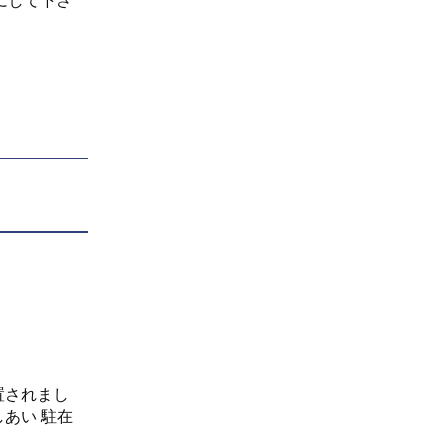
にして下さ
置されまし
あい 駐在